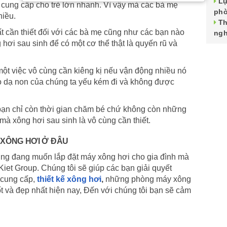
Lự
cung cấp cho trẻ lớn nhanh. Vì vậy mà các bà mẹ
phò
hiều.
Th
ất cần thiết đối với các bà mẹ cũng như các bạn nào
ngh
ơi sau sinh để có một cơ thể thật là quyến rũ và
ột việc vô cùng cần kiêng kị nếu vận động nhiều nó
ho dạ non của chúng ta yếu kém đi và không được
ở bạn chỉ còn thời gian chăm bé chứ không còn những
 mà xông hơi sau sinh là vô cùng cần thiết.
 XÔNG HƠI Ở ĐÂU
ng đang muốn lắp đặt máy xông hơi cho gia đình mà
Kiet Group. Chúng tôi sẽ giúp các bạn giải quyết
 cung cấp,
thiết kế xông hơi
,
những phòng máy xông
t và đẹp nhất hiện nay, Đến với chúng tôi bạn sẽ cảm