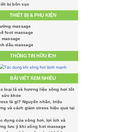
iết bị bồn sục
THIẾT BỊ & PHỤ KIỆN
iường massage
ế foot massage
á massage
nh dầu massage
THÔNG TIN HỮU ÍCH
BÀI VIẾT XEM NHIỀU
c loại lá và hương liệu xông hơi tốt
 sức khỏe
ress là gì? Nguyên nhân, triệu
ng và cách giảm stress hiệu quả tại
à
c dụng của xông hơi, lợi ích và
ng lưu ý khi xông hơi massage