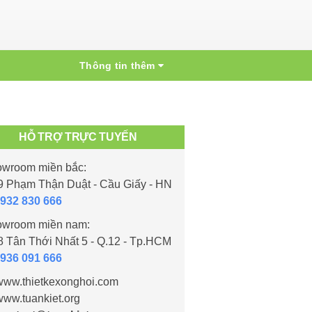
Thông tin thêm
HỖ TRỢ TRỰC TUYẾN
wroom miền bắc:
 Phạm Thận Duật - Cầu Giấy - HN
932 830 666
wroom miền nam:
 Tân Thới Nhất 5 - Q.12 - Tp.HCM
936 091 666
ww.thietkexonghoi.com
ww.tuankiet.org