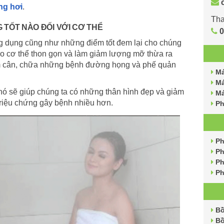
ng hơi
.
Tha
 TỐT NÀO ĐỐI VỚI CƠ THỂ
0
ng dụng cũng như những điểm tốt đem lại cho chúng
cho cơ thể thon gọn và làm giảm lượng mỡ thừa ra
iảm cân, chữa những bệnh đường họng và phế quản
Má
Má
 nó sẽ giúp chúng ta có những thân hình đẹp và giảm
Má
riệu chứng gây bệnh nhiều hơn.
Ph
Ph
Ph
Ph
Ph
Bồ
Bồ