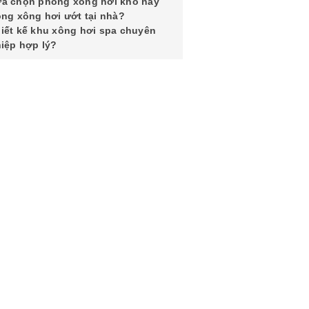
a chọn phòng xông hơi khô hay
ng xông hơi ướt tại nhà?
iết kế khu xông hơi spa chuyên
iệp hợp lý?