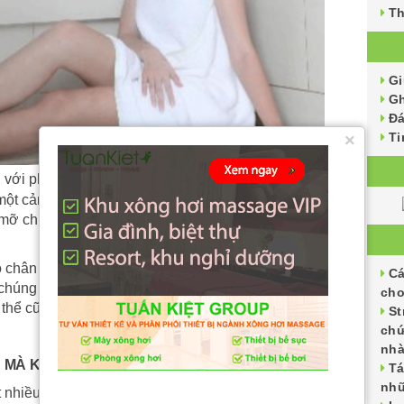
Th
G
Gh
Đ
Ti
×
 với phương pháp xông hơi sau sinh
 một cảm giác khoan khoái sau mỗi ngày chăm con vất
mỡ chúng ta tan chảy nhờ hơi nóng từ việc xông hơi
 chân lông cũng giãn nở theo, đi kèm với đó nó làm
Cá
húng ta bị đốt nóng và tan chảy theo các tuyến mồ
cho
 thể cũng được đào thải ra khỏi cơ thể cùng với
St
chứ
nh
H MÀ KHÔNG VẬN ĐỘNG, KIÊNG ĂN
Tá
nhữ
t nhiều để có nhiều dưỡng chất bổ sung vào sữa để