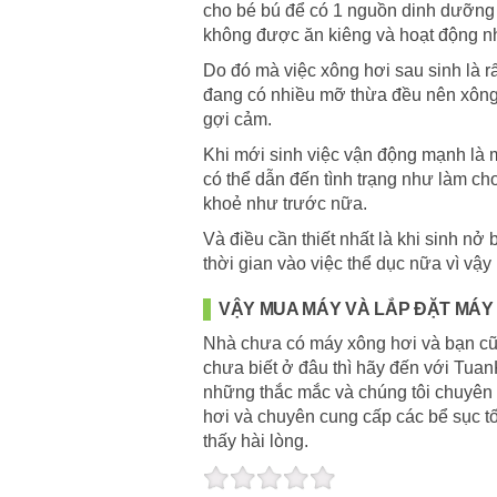
cho bé bú để có 1 nguồn dinh dưỡng 
không được ăn kiêng và hoạt động n
Do đó mà việc xông hơi sau sinh là r
đang có nhiều mỡ thừa đều nên xông h
gợi cảm.
Khi mới sinh việc vận động mạnh là m
có thể dẫn đến tình trạng như làm c
khoẻ như trước nữa.
Và điều cần thiết nhất là khi sinh n
thời gian vào việc thể dục nữa vì vậy
VẬY MUA MÁY VÀ LẮP ĐẶT MÁY
Nhà chưa có máy xông hơi và bạn cũ
chưa biết ở đâu thì hãy đến với Tuan
những thắc mắc và chúng tôi chuyên
hơi và chuyên cung cấp các bể sục tố
thấy hài lòng.