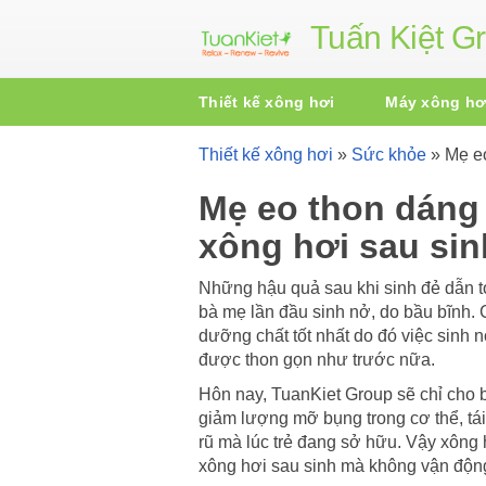
Tuấn Kiệt G
Thiết kế xông hơi
Máy xông hơ
Thiết kế xông hơi
»
Sức khỏe
»
Mẹ e
Mẹ eo thon dáng
xông hơi sau sin
Những hậu quả sau khi sinh đẻ dẫn tới
bà mẹ lần đầu sinh nở, do bầu bĩnh.
dưỡng chất tốt nhất do đó việc sinh
được thon gọn như trước nữa.
Hôn nay, TuanKiet Group sẽ chỉ cho
giảm lượng mỡ bụng trong cơ thể, tái
rũ mà lúc trẻ đang sở hữu. Vậy xông 
xông hơi sau sinh mà không vận động