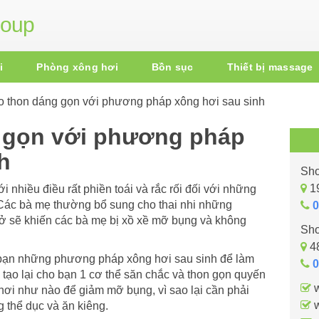
roup
i
Phòng xông hơi
Bồn sục
Thiết bị massage
o thon dáng gọn với phương pháp xông hơi sau sinh
 gọn với phương pháp
h
Sho
19
 nhiều điều rất phiền toái và rắc rối đối với những
 Các bà mẹ thường bổ sung cho thai nhi những
0
 nở sẽ khiến các bà mẹ bị xồ xề mỡ bụng và không
Sho
48
 bạn những phương pháp xông hơi sau sinh để làm
0
 tạo lại cho bạn 1 cơ thể săn chắc và thon gọn quyến
w
hơi như nào để giảm mỡ bụng, vì sao lại cần phải
w
 thể dục và ăn kiêng.