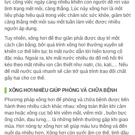
lực công việc ngày càng nhiều khiến con người dễ rơi vào
tình trạng mệt mỏi, căng thẳng. Lúc này xông hơi là một
liệu pháp hiệu quả trong việc chăm sóc sức khỏe, giảm bớt
căng thằng mệt mỏi sau một tuần làm việc được nhiều
người áp dụng.
Tuy nhiên, xông hơi để thư giãn phải được duy trì một
cách cân bằng, bởi quá trình xông hơi thường xuyên sẽ
khiến cơ thể liên tục bị mất nước dẫn tới hiện tượng cô
đặc máu. Ngoài ra, khi mất nước nhiều do đổ mồ hôi thì
kéo theo mất nhiều ion cần thiết như natri, clo, kali,… Nếu
để mất nước quá nhanh sẽ cản trở quá trình trao đổi chất
gây hại cho cơ thể.
XÔNG HƠI NHIỀU GIÚP PHÒNG VÀ CHỮA BỆNH
Phương pháp xông hơi để phòng và chữa bệnh được tiến
hành theo nhiều cách khác nhau: xông toàn thân khi cảm
mạo hoặc xông cục bộ khi viêm mắt, viêm mũi , buồn bực
ống chân, đau lưng… là những bệnh thường gặp khi giao
mùa. Hơi nóng tự xông hơi sẽ giúp máu lưu thông và đến
nuôi da nhiều hơn. Xông hơi còn sưởi ấm cơ thể, tinh dầu