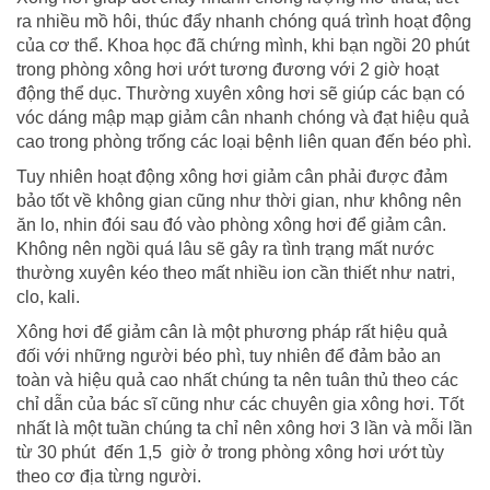
ra nhiều mồ hôi, thúc đẩy nhanh chóng quá trình hoạt động
của cơ thể. Khoa học đã chứng mình, khi bạn ngồi 20 phút
trong phòng xông hơi ướt tương đương với 2 giờ hoạt
động thể dục. Thường xuyên xông hơi sẽ giúp các bạn có
vóc dáng mập mạp giảm cân nhanh chóng và đạt hiệu quả
cao trong phòng trống các loại bệnh liên quan đến béo phì.
Tuy nhiên hoạt động xông hơi giảm cân phải được đảm
bảo tốt về không gian cũng như thời gian, như không nên
ăn lo, nhin đói sau đó vào phòng xông hơi để giảm cân.
Không nên ngồi quá lâu sẽ gây ra tình trạng mất nước
thường xuyên
kéo theo mất nhiều ion cần thiết như natri,
clo, kali.
Xông hơi để giảm cân là một phương pháp rất hiệu quả
đối với những người béo phì, tuy nhiên để đảm bảo an
toàn và hiệu quả cao nhất chúng ta nên tuân thủ theo các
chỉ dẫn của bác sĩ cũng như các chuyên gia xông hơi. Tốt
nhất là một tuần chúng ta chỉ nên xông hơi 3 lần và mỗi lần
từ 30 phút đến 1,5 giờ ở trong phòng xông hơi ướt tùy
theo cơ địa từng người.