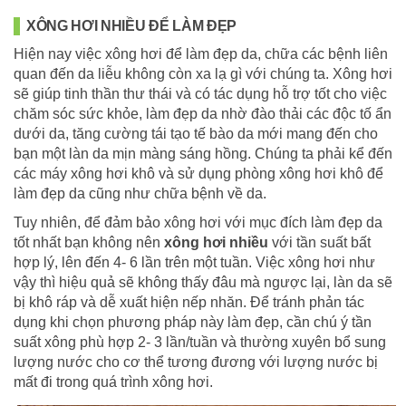
XÔNG HƠI NHIỀU ĐỂ LÀM ĐẸP
Hiện nay việc xông hơi để làm đẹp da, chữa các bệnh liên
quan đến da liễu không còn xa lạ gì với chúng ta. Xông hơi
sẽ giúp tinh thần thư thái và có tác dụng hỗ trợ tốt cho việc
chăm sóc sức khỏe, làm đẹp da nhờ đào thải các độc tố ẩn
dưới da, tăng cường tái tạo tế bào da mới mang đến cho
bạn một làn da mịn màng sáng hồng. Chúng ta phải kể đến
các máy xông hơi khô và sử dụng phòng xông hơi khô để
làm đẹp da cũng như chữa bệnh về da.
Tuy nhiên, để đảm bảo xông hơi với mục đích làm đẹp da
tốt nhất bạn không nên
xông hơi nhiều
với tần suất bất
hợp lý, lên đến 4- 6 lần trên một tuần. Việc xông hơi như
vậy thì hiệu quả sẽ không thấy đâu mà ngược lại, làn da sẽ
bị khô ráp và dễ xuất hiện nếp nhăn. Để tránh phản tác
dụng khi chọn phương pháp này làm đẹp, cần chú ý tần
suất xông phù hợp 2- 3 lần/tuần và thường xuyên bổ sung
lượng nước cho cơ thể tương đương với lượng nước bị
mất đi trong quá trình xông hơi.