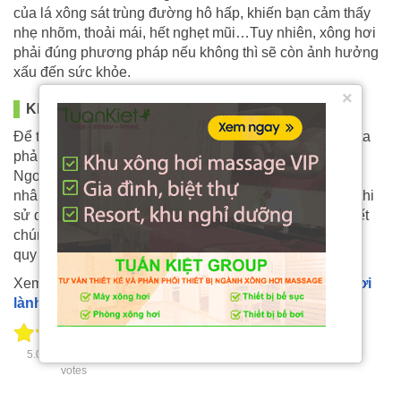
của lá xông sát trùng đường hô hấp, khiến bạn cảm thấy
nhẹ nhõm, thoải mái, hết nghẹt mũi…Tuy nhiên, xông hơi
phải đúng phương pháp nếu không thì sẽ còn ảnh hưởng
xấu đến sức khỏe.
×
KẾT LUẬN
Để trả lời cho việc xông hơi nhiều có tốt không, chúng ta
phải dựa trên từng quá trình và trường hợp xông hơi.
Ngoài ra các bạn cũng cần tham khảo thêm ý kiến của
nhân viên tư vấn cũng như ý kiến của các chuyên gia khi
sử dụng xông hơi vào từng việc trên. Thông qua bài viết
chúng tôi hy vọng đã giúp các bạn hiểu và lắm rõ được
quy trình xông hơi nhiều có tốt không.
Xem thêm bài viết
5 tác dụng lợi ích của việc xông hơi
lành mạnh
.
5.00
/
5
(100.00%)
2
votes