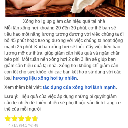
Xông hơi giúp giảm cân hiệu quả tại nhà
Mỗi lần xông hơi khoảng 20 đến 30 phút, cơ thể bạn sẽ
tiêu hao một năng lượng tương đương với việc chúng ta đi
bộ 45 phút hoặc tương đương với việc chúng ta hoạt động
mạnh 25 phút. Khi bạn xông hơi sẽ thúc đẩy việc tiêu hao
lượng mỡ dư thừa, giúp giảm cân hiệu quả và ngăn chặn
béo phì. Mỗi tuần nên xông hơi 2 đến 3 lần sẽ giúp bạn
giảm cân hiệu quả tại nhà. Xông hơi không chỉ giảm cân
còn tốt cho sức khỏe khi các bạn kết hợp sử dụng với các
loại
hương liệu xông hơi tự nhiên
.
Xem thêm bài viết:
tác dụng của xông hơi lành mạnh
.
Lưu ý
: Hiệu quả của việc áp dụng những bí quyết giảm
cân tự nhiên từ thiên nhiên sẽ phụ thuộc vào tình trạng cơ
thể của mỗi người.
4.71
/
5
(94.17%)
48