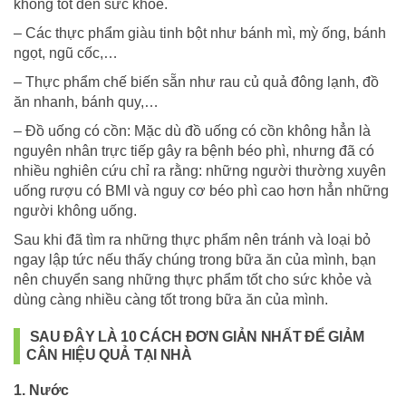
không tốt đến sức khỏe.
– Các thực phẩm giàu tinh bột như bánh mì, mỳ ống, bánh
ngọt, ngũ cốc,…
– Thực phẩm chế biến sẵn như rau củ quả đông lạnh, đồ
ăn nhanh, bánh quy,…
– Đồ uống có cồn: Mặc dù đồ uống có cồn không hẳn là
nguyên nhân trực tiếp gây ra bệnh béo phì, nhưng đã có
nhiều nghiên cứu chỉ ra rằng: những người thường xuyên
uống rượu có BMI và nguy cơ béo phì cao hơn hẳn những
người không uống.
Sau khi đã tìm ra những thực phẩm nên tránh và loại bỏ
ngay lập tức nếu thấy chúng trong bữa ăn của mình, bạn
nên chuyển sang những thực phẩm tốt cho sức khỏe và
dùng càng nhiều càng tốt trong bữa ăn của mình.
SAU ĐÂY LÀ 10 CÁCH ĐƠN GIẢN NHẤT ĐỂ GIẢM
CÂN HIỆU QUẢ TẠI NHÀ
1. Nước