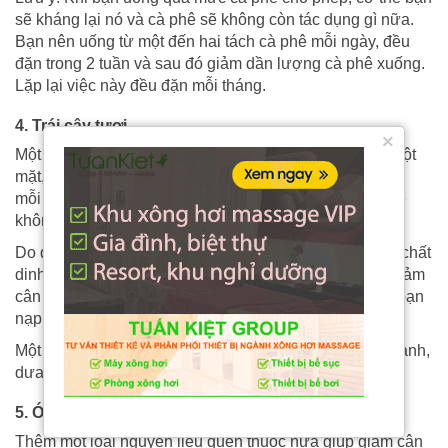
sẽ kháng lại nó và cà phê sẽ không còn tác dụng gì nữa.
Bạn nên uống từ một đến hai tách cà phê mỗi ngày, đều
đặn trong 2 tuần và sau đó giảm dần lượng cà phê xuống.
Lặp lại việc này đều đặn mỗi tháng.
4. Trái cây tươi
×
Một vài người đang cảm thấy tiến thoái lưỡng nan vì một
mặt, họ không thể chống lại cơn đói bằng việc chỉ uống
mỗi nước không. Mặt khác, các loại thực phẩm khác sẽ
không có tác dụng tích cực đến việc giảm cân.
Do đó, các loại trái cây có chứa nhiều nước và những chất
dinh dưỡng thiết yếu khác là sự lựa chọn tốt nhất để giảm
cân nhanh chóng. Chúng sẽ giúp hạn chế lượng calo bạn
nạp vào cơ thể mà vẫn cảm thấy no.
Một số loại trái cây được khuyến khích ăn: cà chua, chanh,
dưa chuột hoặc rau xà lách.
5. Ớt
Thêm một loại nguyên liệu quen thuộc nữa giúp giảm cân