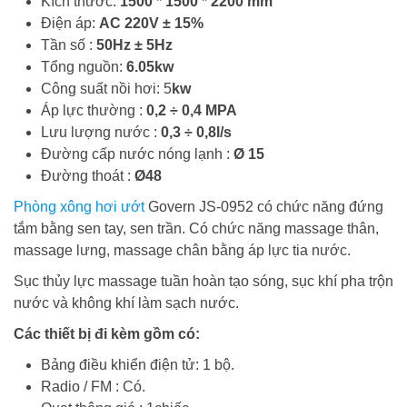
Kích thước:
1500 * 1500 * 2200 mm
Điện áp:
AC 220V ± 15%
Tần số :
50Hz ± 5Hz
Tổng nguồn:
6.05kw
Công suất nồi hơi: 5
kw
Áp lực thường :
0,2 ÷ 0,4 MPA
Lưu lượng nước :
0,3 ÷ 0,8l/s
Đường cấp nước nóng lạnh :
Ø 15
Đường thoát :
Ø48
Phòng xông hơi ướt
Govern JS-0952 có chức năng đứng
tắm bằng sen tay, sen trần. Có chức năng massage thân,
massage lưng, massage chân bằng áp lực tia nước.
Sục thủy lực massage tuần hoàn tạo sóng, sục khí pha trộn
nước và không khí làm sạch nước.
Các thiết bị đi kèm gồm có:
Bảng điều khiển điện tử: 1 bộ.
Radio / FM : Có.