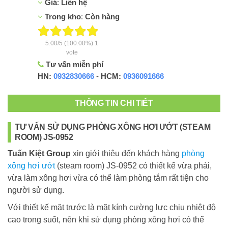
Giá
:
Liên hệ
Trong kho
:
Còn hàng
5.00
/
5
(100.00%)
1
vote
Tư vấn miễn phí
HN:
0932830666
-
HCM:
0936091666
THÔNG TIN CHI TIẾT
TƯ VẤN SỬ DỤNG PHÒNG XÔNG HƠI ƯỚT (STEAM
ROOM) JS-0952
Tuấn Kiệt Group
xin giới thiệu đến khách hàng
phòng
xông hơi ướt
(steam room) JS-0952 có thiết kế vừa phải,
vừa làm xông hơi vừa có thể làm phòng tắm rất tiện cho
người sử dụng.
Với thiết kế mặt trước là mặt kính cường lực chịu nhiệt độ
cao trong suốt, nên khi sử dụng phòng xông hơi có thể