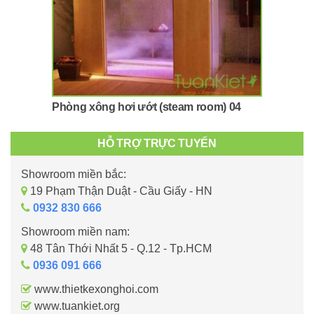
Phòng xông hơi ướt (steam room) 04
HỖ TRỢ TRỰC TUYẾN
Showroom miền bắc:
19 Phạm Thận Duật - Cầu Giấy - HN
0932 830 666
Showroom miền nam:
48 Tân Thới Nhất 5 - Q.12 - Tp.HCM
0936 091 666
www.thietkexonghoi.com
www.tuankiet.org