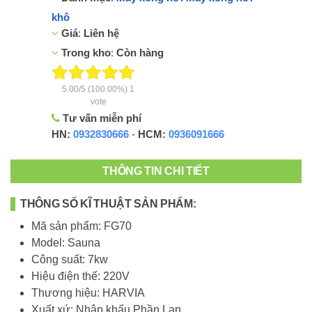
khô
Giá
:
Liên hệ
Trong kho
:
Còn hàng
5.00
/
5
(100.00%)
1
vote
Tư vấn miễn phí
HN:
0932830666
-
HCM:
0936091666
THÔNG TIN CHI TIẾT
THÔNG SỐ KĨ THUẬT SẢN PHẨM:
Mã sản phẩm:
FG70
Model: Sauna
Công suất: 7kw
Hiệu điện thế: 220V
Thương hiệu: HARVIA
Xuất xứ: Nhập khẩu Phần Lan