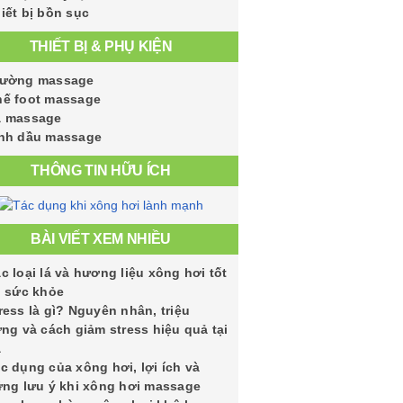
iết bị bồn sục
THIẾT BỊ & PHỤ KIỆN
iường massage
ế foot massage
á massage
nh dầu massage
THÔNG TIN HỮU ÍCH
BÀI VIẾT XEM NHIỀU
c loại lá và hương liệu xông hơi tốt
 sức khỏe
ress là gì? Nguyên nhân, triệu
ng và cách giảm stress hiệu quả tại
à
c dụng của xông hơi, lợi ích và
ng lưu ý khi xông hơi massage