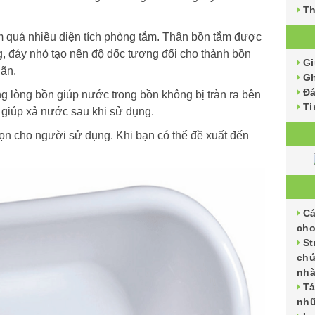
Th
m quá nhiều diện tích phòng tắm. Thân bồn tắm được
ng, đáy nhỏ tạo nên độ dốc tương đối cho thành bồn
G
iãn.
Gh
Đ
g lòng bồn giúp nước trong bồn không bị tràn ra bên
Ti
 giúp xả nước sau khi sử dụng.
họn cho người sử dụng. Khi bạn có thể đề xuất đến
Cá
cho
St
chứ
nh
Tá
nhữ