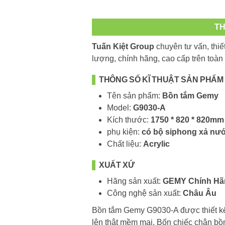
TH
Tuấn Kiệt Group
chuyên tư vấn, thiế
lượng, chính hãng, cao cấp trên toà
THÔNG SỐ KĨ THUẬT SẢN PHẨM
Tên sản phẩm:
Bồn tắm Gemy
Model:
G9030-A
Kích thước:
1750 * 820 * 820mm
phụ kiện:
có bộ siphong xả nư
Chất liệu:
Acrylic
XUẤT XỨ
Hãng sản xuất:
GEMY Chính Hã
Công nghệ sản xuất:
Châu Âu
Bồn tắm Gemy G9030-A được thiết kế
lên thật mềm mại. Bốn chiếc chân bồn