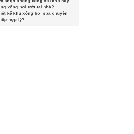
a chọn phòng xông hơi khô hay
ng xông hơi ướt tại nhà?
iết kế khu xông hơi spa chuyên
iệp hợp lý?