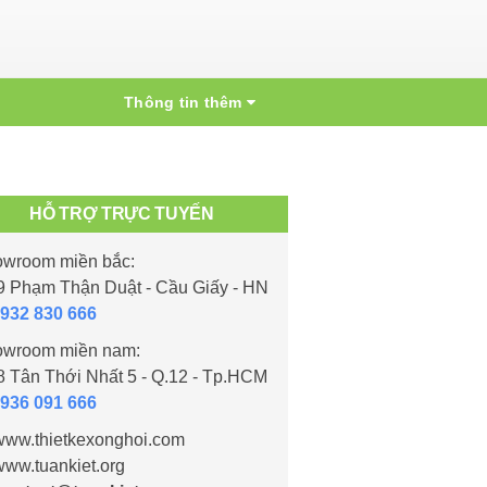
Thông tin thêm
HỖ TRỢ TRỰC TUYẾN
wroom miền bắc:
 Phạm Thận Duật - Cầu Giấy - HN
932 830 666
wroom miền nam:
 Tân Thới Nhất 5 - Q.12 - Tp.HCM
936 091 666
ww.thietkexonghoi.com
ww.tuankiet.org