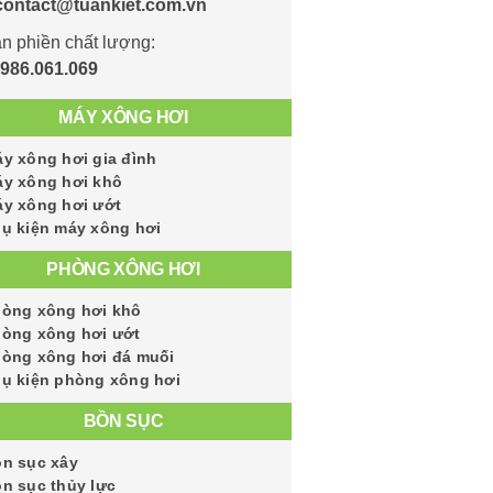
contact@tuankiet.com.vn
n phiền chất lượng:
986.061.069
MÁY XÔNG HƠI
y xông hơi gia đình
y xông hơi khô
y xông hơi ướt
ụ kiện máy xông hơi
PHÒNG XÔNG HƠI
òng xông hơi khô
òng xông hơi ướt
òng xông hơi đá muối
ụ kiện phòng xông hơi
BỒN SỤC
n sục xây
n sục thủy lực