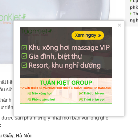
Lự
phò
Th
ngh
×
hất liệu chất lượng, phổ biến được nhiều người sử
ầu sử dụng của người dùng.
à thành phố Hồ Chí Minh nên
thiết kế xông hơi
có thể
 tiến độ công trình.
a được sản phẩm ưng ý nhất mời bạn vui lòng ghé
:
 Giấy, Hà Nội
.