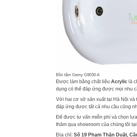
Bồn tắm Gemy G9030-A
Được làm bằng chất liệu
Acrylic
là c
dụng có thể đáp ứng được mọi nhu c
Với hai cơ sở sản xuất tại Hà Nội v
đáp ứng được tất cả nhu cầu cũng như
Để được tư vấn miễn phí và chọn lự
thăm qua showroom của chúng tôi tại
Địa chỉ:
Số 19 Phạm Thận Duật, Cầu