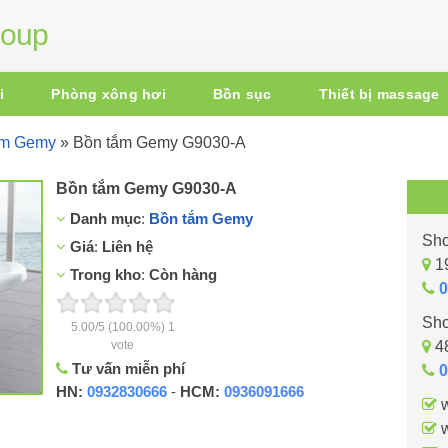
roup
i
Phòng xông hơi
Bồn sục
Thiết bị massage
ắm Gemy
»
Bồn tắm Gemy G9030-A
Bồn tắm Gemy G9030-A
Danh mục
:
Bồn tắm Gemy
Sho
Giá
:
Liên hệ
19
Trong kho
:
Còn hàng
0
Sho
5.00
/
5
(100.00%)
1
vote
48
Tư vấn miễn phí
0
HN:
0932830666
-
HCM:
0936091666
w
w