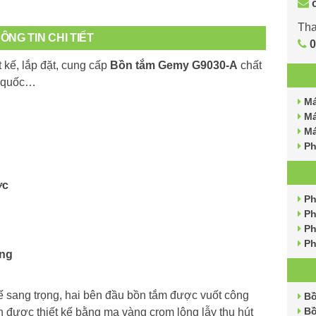
Tha
ÔNG TIN CHI TIẾT
0
t kế, lắp đặt, cung cấp
Bồn tắm Gemy G9030-A
chất
n quốc…
Má
Má
Má
Ph
ớc
Ph
Ph
Ph
Ph
ng
 sang trọng, hai bên đầu bồn tắm được vuốt công
Bồ
Bồ
 được thiết kế bằng mạ vàng crom lộng lẫy thu hút