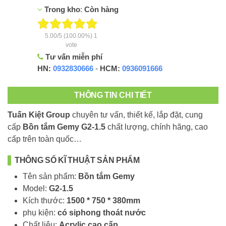
Trong kho
:
Còn hàng
5.00
/
5
(100.00%)
1
vote
Tư vấn miễn phí
HN:
0932830666
-
HCM:
0936091666
THÔNG TIN CHI TIẾT
Tuấn Kiệt Group
chuyên tư vấn, thiết kế, lắp đặt, cung
cấp
Bồn tắm Gemy G2-1.5
chất lượng, chính hãng, cao
cấp trên toàn quốc…
THÔNG SỐ KĨ THUẬT SẢN PHẨM
Tên sản phẩm:
Bồn tắm Gemy
Model:
G2-1.5
Kích thước:
1500 * 750 * 380mm
phụ kiện:
có siphong thoát nước
Chất liệu:
Acrylic cao cấp