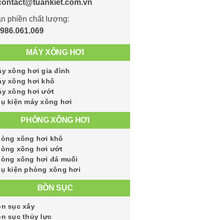
contact@tuankiet.com.vn
n phiền chất lượng:
986.061.069
MÁY XÔNG HƠI
y xông hơi gia đình
y xông hơi khô
y xông hơi ướt
ụ kiện máy xông hơi
PHÒNG XÔNG HƠI
òng xông hơi khô
òng xông hơi ướt
òng xông hơi đá muối
ụ kiện phòng xông hơi
BỒN SỤC
n sục xây
n sục thủy lực