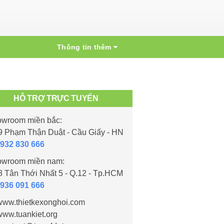
Thông tin thêm
HỖ TRỢ TRỰC TUYẾN
wroom miền bắc:
 Phạm Thận Duật - Cầu Giấy - HN
932 830 666
wroom miền nam:
 Tân Thới Nhất 5 - Q.12 - Tp.HCM
936 091 666
ww.thietkexonghoi.com
ww.tuankiet.org