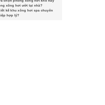
a chọn phòng xông hơi khô hay
ng xông hơi ướt tại nhà?
iết kế khu xông hơi spa chuyên
iệp hợp lý?