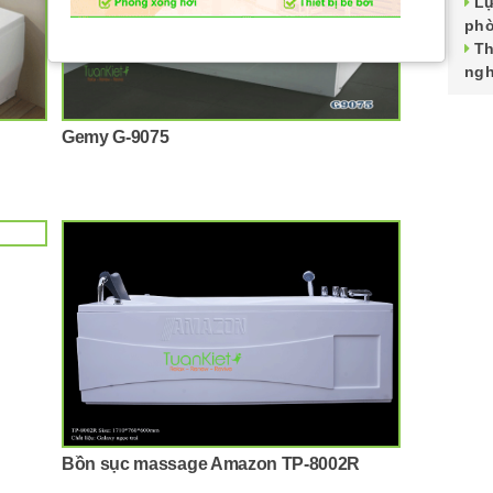
Lự
phò
Th
ngh
Gemy G-9075
Bồn sục massage Amazon TP-8002R