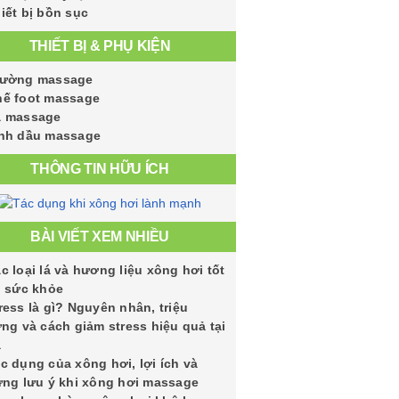
iết bị bồn sục
THIẾT BỊ & PHỤ KIỆN
iường massage
ế foot massage
á massage
nh dầu massage
THÔNG TIN HỮU ÍCH
BÀI VIẾT XEM NHIỀU
c loại lá và hương liệu xông hơi tốt
 sức khỏe
ress là gì? Nguyên nhân, triệu
ng và cách giảm stress hiệu quả tại
à
c dụng của xông hơi, lợi ích và
ng lưu ý khi xông hơi massage