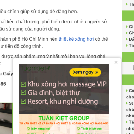
Th
iều chỉnh giúp sử dụng dễ dàng hơn.
hất liệu chất lượng, phổ biến được nhiều người sử
G
ầu sử dụng của người dùng.
Gh
à thành phố Hồ Chí Minh nên
thiết kế xông hơi
có thể
Đ
Ti
 tiến độ công trình.
a được sản phẩm ưng ý nhất mời bạn vui lòng ghé
×
:
 Giấy, Hà Nội
.
666
Cá
cho
St
chứ
nh
Tá
nhữ