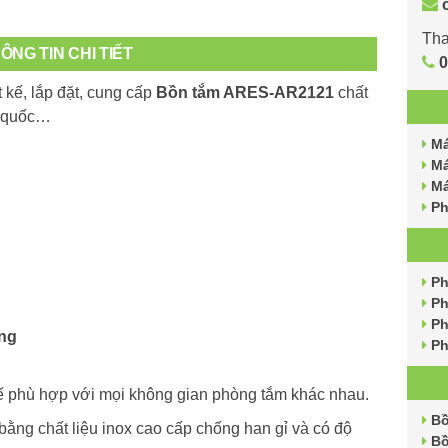
Tha
ÔNG TIN CHI TIẾT
0
t kế, lắp đặt, cung cấp
Bồn tắm ARES-AR2121
chất
n quốc…
Má
Má
Má
Ph
Ph
Ph
Ph
ng
Ph
 phù hợp với mọi không gian phòng tắm khác nhau.
Bồ
ng chất liệu inox cao cấp chống han gỉ và có độ
Bồ