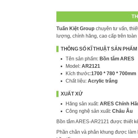
TH
Tuấn Kiệt Group
chuyên tư vấn, thiế
lượng, chính hãng, cao cấp trên toà
THÔNG SỐ KĨ THUẬT SẢN PHẨM
Tên sản phẩm:
Bồn tắm ARES
Model:
AR2121
Kích thước:
1700 * 780 * 700mm
Chất liệu:
Acrylic trắng
XUẤT XỨ
Hãng sản xuất:
ARES Chính Hã
Công nghệ sản xuất:
Châu Âu
Bồn tắm ARES-AR2121 được thiết kế
Phần chân và phân khung được làm bằ