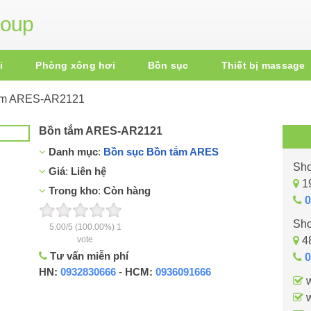
roup
i
Phòng xông hơi
Bồn sục
Thiết bị massage
ắm ARES-AR2121
Bồn tắm ARES-AR2121
Danh mục
:
Bồn sục
Bồn tắm ARES
Sho
Giá
:
Liên hệ
19
Trong kho
:
Còn hàng
0
Sho
5.00
/
5
(100.00%)
1
vote
48
Tư vấn miễn phí
0
HN:
0932830666
-
HCM:
0936091666
w
w