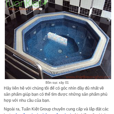
Bồn sục xây 01
Hãy liên hệ với chúng tôi để có góc nhìn đầy đủ nhất về
sản phẩm giúp bạn có thể tìm được những sản phẩm phù
hợp với nhu cầu của bạn.
Ngoài ra, Tuấn Kiệt Group chuyên cung cấp và lắp đặt các