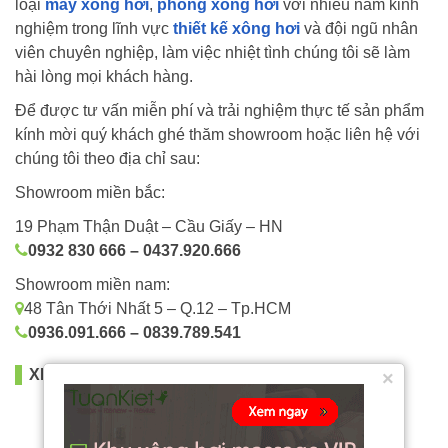
loại
máy xông hơi
,
phòng xông hơi
với nhiều năm kinh
nghiệm trong lĩnh vực
thiết kế xông hơi
và đội ngũ nhân
viên chuyên nghiệp, làm việc nhiệt tình chúng tôi sẽ làm
hài lòng mọi khách hàng.
Để được tư vấn miễn phí và trải nghiệm thực tế sản phẩm
kính mời quý khách ghé thăm showroom hoặc liên hệ với
chúng tôi theo địa chỉ sau:
Showroom miền bắc:
19 Phạm Thận Duật – Cầu Giấy – HN
0932 830 666 – 0437.920.666
Showroom miền nam:
48 Tân Thới Nhất 5 – Q.12 – Tp.HCM
0936.091.666 – 0839.789.541
XEM THÊM
×
Bồn sục xây 03