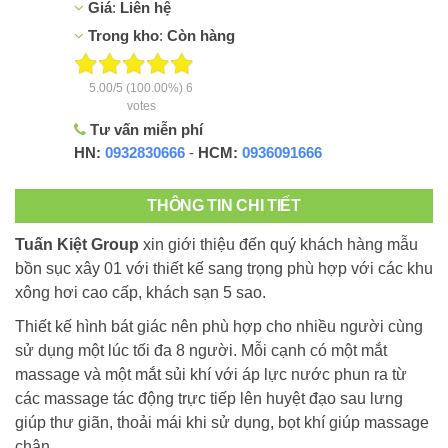
Giá
:
Liên hệ
Trong kho
:
Còn hàng
5.00
/
5
(100.00%)
6
votes
Tư vấn miễn phí
HN:
0932830666
-
HCM:
0936091666
THÔNG TIN CHI TIẾT
Tuấn Kiệt Group
xin giới thiệu đến quý khách hàng mẫu
bồn sục xây 01 với thiết kế sang trọng phù hợp với các khu
xông hơi cao cấp, khách sạn 5 sao.
Thiết kế hình bát giác nên phù hợp cho nhiều người cùng
sử dụng một lúc tối đa 8 người. Mỗi cạnh có một mắt
massage và một mắt sủi khí với áp lực nước phun ra từ
các massage tác động trực tiếp lên huyệt đạo sau lưng
giúp thư giãn, thoải mái khi sử dụng, bọt khí giúp massage
chân.