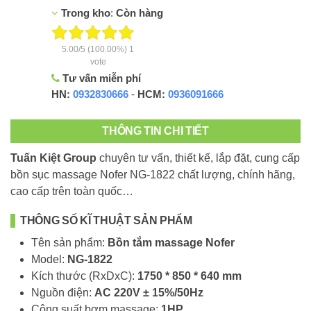
Trong kho
:
Còn hàng
5.00
/
5
(100.00%)
1
vote
Tư vấn miễn phí
HN:
0932830666
-
HCM:
0936091666
THÔNG TIN CHI TIẾT
Tuấn Kiệt Group
chuyên tư vấn, thiết kế, lắp đặt, cung cấp
bồn sục massage Nofer NG-1822 chất lượng, chính hãng,
cao cấp trên toàn quốc…
THÔNG SỐ KĨ THUẬT SẢN PHẨM
Tên sản phẩm:
Bồn tắm massage Nofer
Model:
NG-1822
Kích thước (RxDxC):
1750 * 850 * 640 mm
Nguồn điện:
AC 220V ± 15%/50Hz
Công suất bơm massage:
1
HP